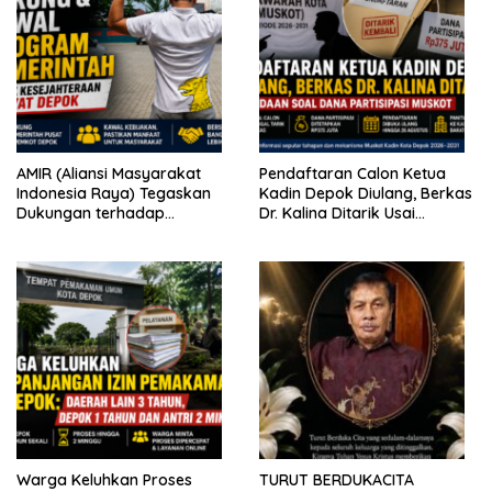
AMIR (Aliansi Masyarakat
Pendaftaran Calon Ketua
Indonesia Raya) Tegaskan
Kadin Depok Diulang, Berkas
Dukungan terhadap
Dr. Kalina Ditarik Usai
Program Pemerintah Pusat
Perbedaan Soal Dana
dan Pemkot Depok
Partisipasi
Warga Keluhkan Proses
TURUT BERDUKACITA