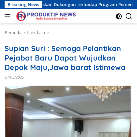
Langsung
 Raya) Tegaskan Dukungan terhadap Program Pemerintah Pusat
Breaking News
ke
konten
Beranda
Lain-Lain
Supian Suri : Semoga Pelantikan
Pejabat Baru Dapat Wujudkan
Depok Maju,Jawa barat Istimewa
27/05/2025