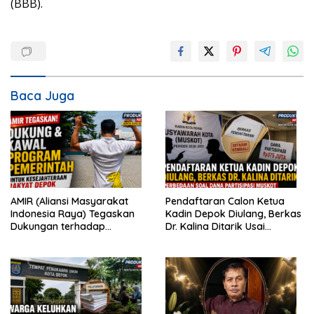
(BBB).
Baca Juga
AMIR (Aliansi Masyarakat
Pendaftaran Calon Ketua
Indonesia Raya) Tegaskan
Kadin Depok Diulang, Berkas
Dukungan terhadap
Dr. Kalina Ditarik Usai
Program Pemerintah Pusat
Perbedaan Soal Dana
dan Pemkot Depok
Partisipasi