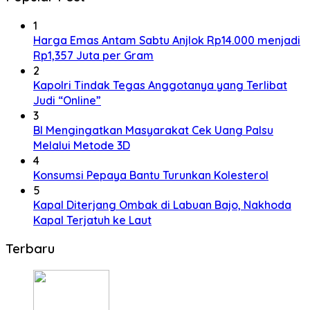
1
Harga Emas Antam Sabtu Anjlok Rp14.000 menjadi
Rp1,357 Juta per Gram
2
Kapolri Tindak Tegas Anggotanya yang Terlibat
Judi “Online”
3
BI Mengingatkan Masyarakat Cek Uang Palsu
Melalui Metode 3D
4
Konsumsi Pepaya Bantu Turunkan Kolesterol
5
Kapal Diterjang Ombak di Labuan Bajo, Nakhoda
Kapal Terjatuh ke Laut
Terbaru