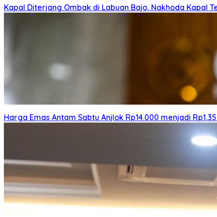
Kapal Diterjang Ombak di Labuan Bajo, Nakhoda Kapal Te
Harga Emas Antam Sabtu Anjlok Rp14.000 menjadi Rp1,35