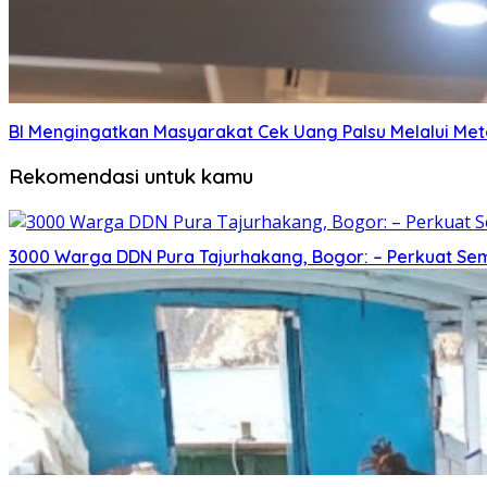
BI Mengingatkan Masyarakat Cek Uang Palsu Melalui Me
Rekomendasi untuk kamu
3000 Warga DDN Pura Tajurhakang, Bogor: – Perkuat Se