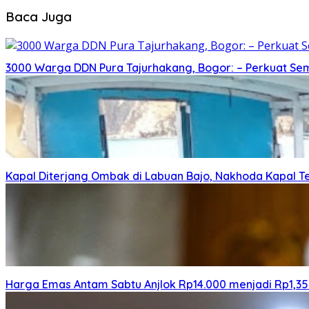
Baca Juga
3000 Warga DDN Pura Tajurhakang, Bogor: – Perkuat Se
Kapal Diterjang Ombak di Labuan Bajo, Nakhoda Kapal Te
Harga Emas Antam Sabtu Anjlok Rp14.000 menjadi Rp1,35