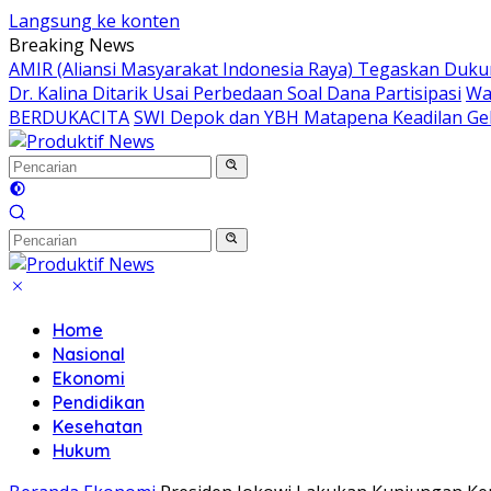
Langsung ke konten
Breaking News
AMIR (Aliansi Masyarakat Indonesia Raya) Tegaskan Du
Dr. Kalina Ditarik Usai Perbedaan Soal Dana Partisipasi
Wa
BERDUKACITA
SWI Depok dan YBH Matapena Keadilan Gel
Home
Nasional
Ekonomi
Pendidikan
Kesehatan
Hukum