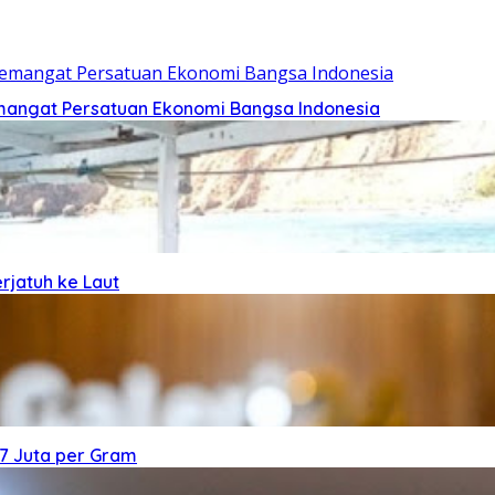
mangat Persatuan Ekonomi Bangsa Indonesia
rjatuh ke Laut
7 Juta per Gram