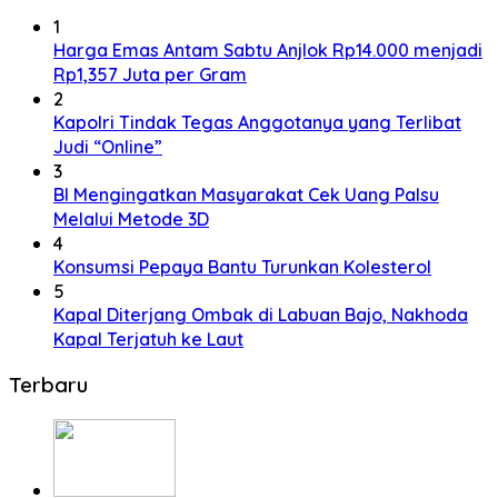
1
Harga Emas Antam Sabtu Anjlok Rp14.000 menjadi
Rp1,357 Juta per Gram
2
Kapolri Tindak Tegas Anggotanya yang Terlibat
Judi “Online”
3
BI Mengingatkan Masyarakat Cek Uang Palsu
Melalui Metode 3D
4
Konsumsi Pepaya Bantu Turunkan Kolesterol
5
Kapal Diterjang Ombak di Labuan Bajo, Nakhoda
Kapal Terjatuh ke Laut
Terbaru