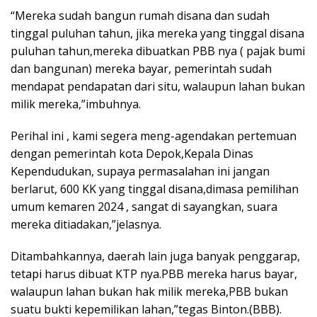
“Mereka sudah bangun rumah disana dan sudah
tinggal puluhan tahun, jika mereka yang tinggal disana
puluhan tahun,mereka dibuatkan PBB nya ( pajak bumi
dan bangunan) mereka bayar, pemerintah sudah
mendapat pendapatan dari situ, walaupun lahan bukan
milik mereka,”imbuhnya.
Perihal ini , kami segera meng-agendakan pertemuan
dengan pemerintah kota Depok,Kepala Dinas
Kependudukan, supaya permasalahan ini jangan
berlarut, 600 KK yang tinggal disana,dimasa pemilihan
umum kemaren 2024 , sangat di sayangkan, suara
mereka ditiadakan,”jelasnya.
Ditambahkannya, daerah lain juga banyak penggarap,
tetapi harus dibuat KTP nya.PBB mereka harus bayar,
walaupun lahan bukan hak milik mereka,PBB bukan
suatu bukti kepemilikan lahan,”tegas Binton.(BBB).