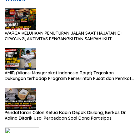
WARGA KELUHKAN PENUTUPAN JALAN SAAT HAJATAN DI
CIPAYUNG, AKTIVITAS PENGANGKUTAN SAMPAH IKUT
TERDAMPAK
AMIR (Aliansi Masyarakat Indonesia Raya) Tegaskan
Dukungan terhadap Program Pemerintah Pusat dan Pemkot
Depok
Pendaftaran Calon Ketua Kadin Depok Diulang, Berkas Dr.
Kalina Ditarik Usai Perbedaan Soal Dana Partisipasi