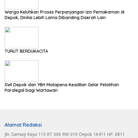
Warga Keluhkan Proses Perpanjangan Izin Pemakaman di
Depok, Dinilai Lebih Lama Dibanding Daerah Lain
TURUT BERDUKACITA
SWI Depok dan YBH Matapena Keadilan Gelar Pelatihan
Paralegal bagi Wartawan
Alamat Redaksi
Jln. Samiaji Raya 113 RT 006 RW 019 Depok 16411 HP. 0811