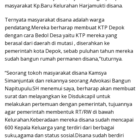
masyarakat Kp.Baru Kelurahan Harjamukti disana.
Ternyata masyarakat disana adalah warga
pendatang.Mereka berharap membuat KTP Depok
dengan cara Bedol Desa yaitu KTP mereka yang
berasal dari daerah di mutasi , diserahkan ke
pemerintah kota Depok, sebab puluhan tahun mereka
sudah bangun rumah permanen disana,”tuturnya.
“Seorang tokoh masyarakat disana Kamsya
Simanjuntak dan rekannya seorang Advokasi Bangun
Napitupulu.SH menemui saya, berharap akan membuat
surat dan melayangkan ke Disdukcapil untuk
melakukan pertemuan dengan pemerintah, tujuannya
agar pemerintah membentuk RT/RW di bawah
Kelurahan.Keberadaan mereka disana sudah mencapai
600 Kepala Keluarga yang terdiri dari berbagai
suku,agama dan status sosial.Disana sudah berdiri