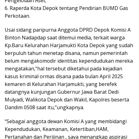
Pengelolaan Aset;
6. Raperda Kota Depok tentang Pendirian BUMD Gas
Perkotaan.
Usai sidang paripurna Anggota DPRD Depok Komisi A
Binton Nadapdap saat ditemui media, terkait warga
Kp.Baru Kelurahan Harjamukti Kota Depok yang sudah
berpuluh tahun menetap disana, namun pemerintah
belum mengakomodir identitas kependudukan mereka
mengatakan,”hal tersebut diketahui pada kejadian
kasus kriminal ormas disana pada bulan April 2025
kemaren di Kelurahan Harjamukti, yang berefek
datangnya kunjungan Gubernur Jawa Barat Dedi
Mulyadi, Walikota Depok dan Wakil, Kapolres beserta
Dandim 0508 saat itu,”ungkapnya.
“Sebagai anggota dewan Komisi A yang membidangi
Kependudukan, Keamanan, Ketertiban,HAM,
Pertanahan dan Perijinan , saya menangkap aspirasi