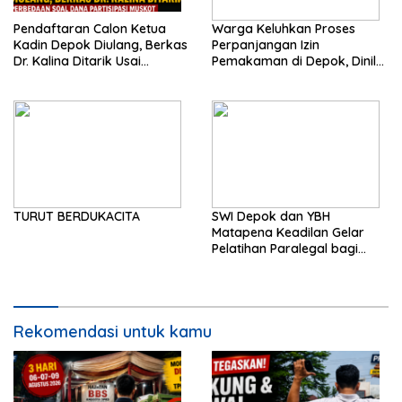
Pendaftaran Calon Ketua
Warga Keluhkan Proses
Kadin Depok Diulang, Berkas
Perpanjangan Izin
Dr. Kalina Ditarik Usai
Pemakaman di Depok, Dinilai
Perbedaan Soal Dana
Lebih Lama Dibanding
Partisipasi
Daerah Lain
TURUT BERDUKACITA
SWI Depok dan YBH
Matapena Keadilan Gelar
Pelatihan Paralegal bagi
Wartawan
Rekomendasi untuk kamu