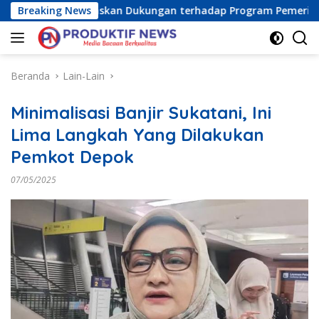
Langsung
a Raya) Tegaskan Dukungan terhadap Program Pemerintah Pusa
Breaking News
ke
konten
Beranda
Lain-Lain
Minimalisasi Banjir Sukatani, Ini
Lima Langkah Yang Dilakukan
Pemkot Depok
07/05/2025