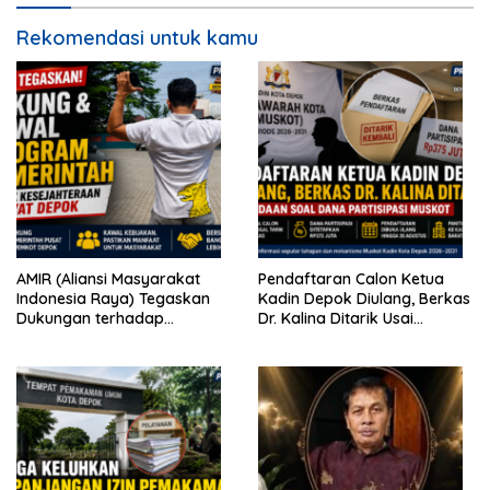
Rekomendasi untuk kamu
AMIR (Aliansi Masyarakat
Pendaftaran Calon Ketua
Indonesia Raya) Tegaskan
Kadin Depok Diulang, Berkas
Dukungan terhadap
Dr. Kalina Ditarik Usai
Program Pemerintah Pusat
Perbedaan Soal Dana
dan Pemkot Depok
Partisipasi