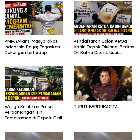
AMIR (Aliansi Masyarakat
Pendaftaran Calon Ketua
Indonesia Raya) Tegaskan
Kadin Depok Diulang, Berkas
Dukungan terhadap
Dr. Kalina Ditarik Usai
Program Pemerintah Pusat
Perbedaan Soal Dana
dan Pemkot Depok
Partisipasi
Warga Keluhkan Proses
TURUT BERDUKACITA
Perpanjangan Izin
Pemakaman di Depok, Dinilai
Lebih Lama Dibanding
Daerah Lain