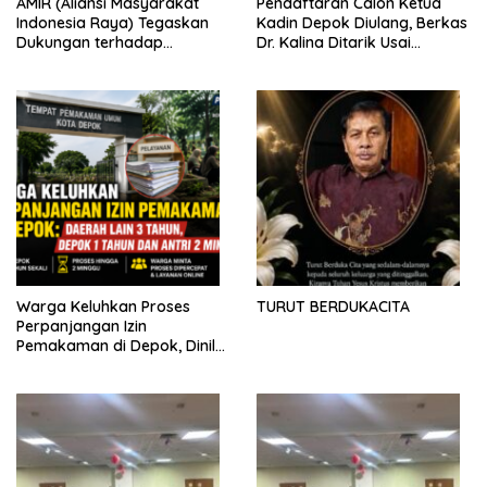
AMIR (Aliansi Masyarakat
Pendaftaran Calon Ketua
Indonesia Raya) Tegaskan
Kadin Depok Diulang, Berkas
Dukungan terhadap
Dr. Kalina Ditarik Usai
Program Pemerintah Pusat
Perbedaan Soal Dana
dan Pemkot Depok
Partisipasi
Warga Keluhkan Proses
TURUT BERDUKACITA
Perpanjangan Izin
Pemakaman di Depok, Dinilai
Lebih Lama Dibanding
Daerah Lain