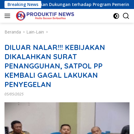
Langsung
Raya) Tegaskan Dukungan terhadap Program Pemerintah Pusat 
Breaking News
ke
konten
Beranda
Lain-Lain
DILUAR NALAR!!! KEBIJAKAN
DIKALAHKAN SURAT
PENANGGUHAN, SATPOL PP
KEMBALI GAGAL LAKUKAN
PENYEGELAN
05/05/2025