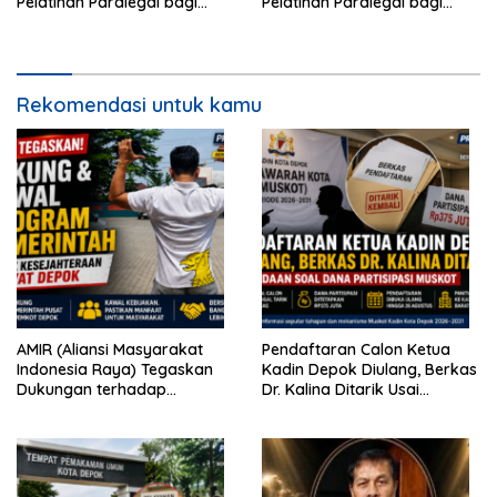
Pelatihan Paralegal bagi
Pelatihan Paralegal bagi
Wartawan
Wartawan
Rekomendasi untuk kamu
AMIR (Aliansi Masyarakat
Pendaftaran Calon Ketua
Indonesia Raya) Tegaskan
Kadin Depok Diulang, Berkas
Dukungan terhadap
Dr. Kalina Ditarik Usai
Program Pemerintah Pusat
Perbedaan Soal Dana
dan Pemkot Depok
Partisipasi