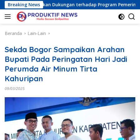
Langsung
a Raya) Tegaskan Dukungan terhadap Program Pemerintah Pusa
Breaking News
ke
konten
Beranda
Lain-Lain
Sekda Bogor Sampaikan Arahan
Bupati Pada Peringatan Hari Jadi
Perumda Air Minum Tirta
Kahuripan
09/03/2025