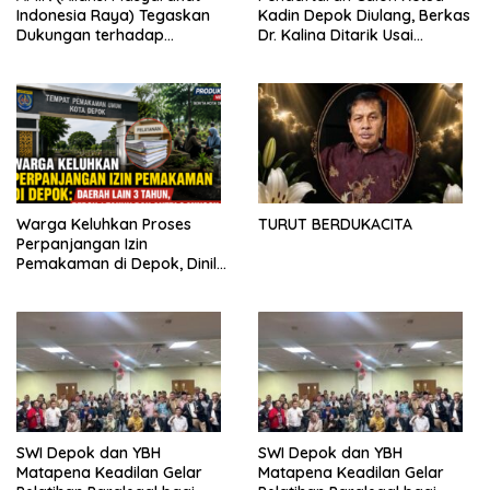
Indonesia Raya) Tegaskan
Kadin Depok Diulang, Berkas
Dukungan terhadap
Dr. Kalina Ditarik Usai
Program Pemerintah Pusat
Perbedaan Soal Dana
dan Pemkot Depok
Partisipasi
Warga Keluhkan Proses
TURUT BERDUKACITA
Perpanjangan Izin
Pemakaman di Depok, Dinilai
Lebih Lama Dibanding
Daerah Lain
SWI Depok dan YBH
SWI Depok dan YBH
Matapena Keadilan Gelar
Matapena Keadilan Gelar