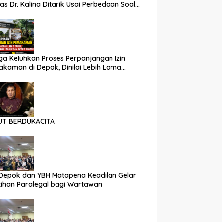
as Dr. Kalina Ditarik Usai Perbedaan Soal
 Partisipasi
a Keluhkan Proses Perpanjangan Izin
kaman di Depok, Dinilai Lebih Lama
nding Daerah Lain
UT BERDUKACITA
Depok dan YBH Matapena Keadilan Gelar
tihan Paralegal bagi Wartawan