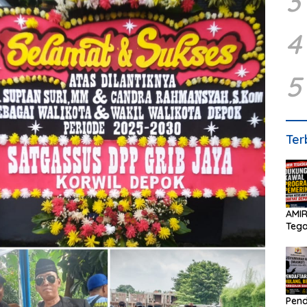
3
4
5
Ter
AMIR
Teg
Peme
Pend