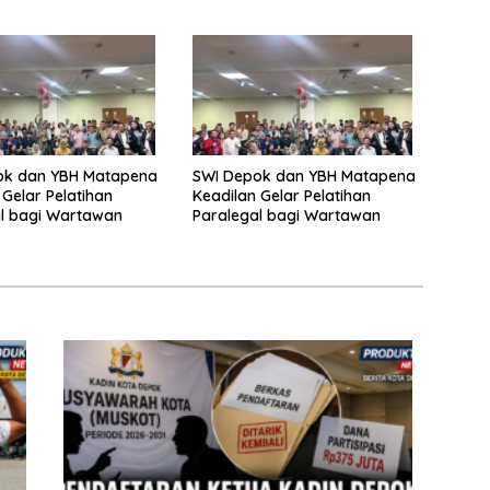
an Soal Dana
Dibanding Daerah Lain
si
ok dan YBH Matapena
SWI Depok dan YBH Matapena
 Gelar Pelatihan
Keadilan Gelar Pelatihan
l bagi Wartawan
Paralegal bagi Wartawan