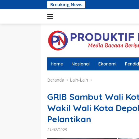
Langsung
Breaking News
AMIR (Alians
ke
konten
Home
Nasional
Ekonomi
Pendid
Beranda
Lain-Lain
GRIB Sambut Wali Kot
Wakil Wali Kota Dep
Pelantikan
21/02/2025