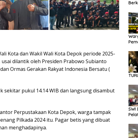
Berk
Dana
Warg
Pema
Diba
 Kota dan Wakil Wali Kota Depok periode 2025-
usai dilantik oleh Presiden Prabowo Subianto
 dan Ormas Gerakan Rakyat Indonesia Bersatu (
TUR
ok sekitar pukul 14.14 WIB dan langsung disambut
SWI 
 Kantor Perpustakaan Kota Depok, warga tampak
Pela
nang Pilkada 2024 itu. Pagar betis yang dibuat
han menghadapinya.