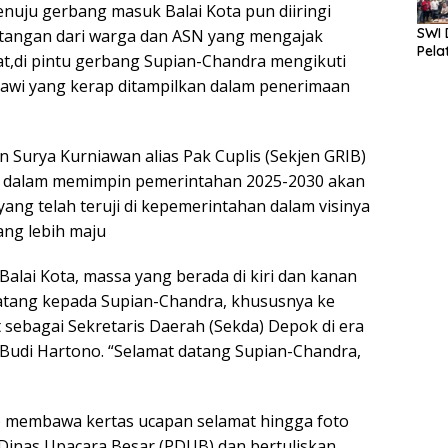
nuju gerbang masuk Balai Kota pun diiringi
SWI 
n tangan dari warga dan ASN yang mengajak
Pela
t,di pintu gerbang Supian-Chandra mengikuti
etawi yang kerap ditampilkan dalam penerimaan
n Surya Kurniawan alias Pak Cuplis (Sekjen GRIB)
a dalam memimpin pemerintahan 2025-2030 akan
ng telah teruji di kepemerintahan dalam visinya
ng lebih maju
alai Kota, massa yang berada di kiri dan kanan
datang kepada Supian-Chandra, khususnya ke
sebagai Sekretaris Daerah (Sekda) Depok di era
di Hartono. “Selamat datang Supian-Chandra,
SN) membawa kertas ucapan selamat hingga foto
inas Upacara Besar (PDUB) dan bertuliskan