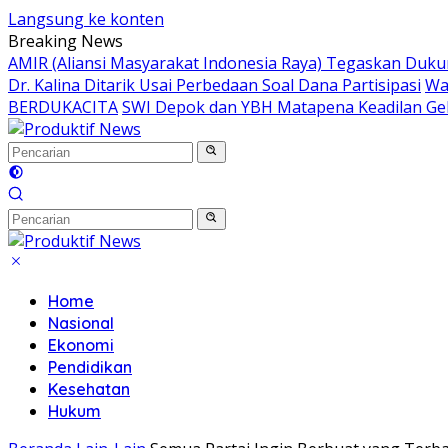
Langsung ke konten
Breaking News
AMIR (Aliansi Masyarakat Indonesia Raya) Tegaskan Du
Dr. Kalina Ditarik Usai Perbedaan Soal Dana Partisipasi
Wa
BERDUKACITA
SWI Depok dan YBH Matapena Keadilan Gel
Home
Nasional
Ekonomi
Pendidikan
Kesehatan
Hukum