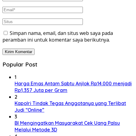
Simpan nama, email, dan situs web saya pada
peramban ini untuk komentar saya berikutnya.
Popular Post
1
Harga Emas Antam Sabtu Anjlok Rp14.000 menjadi
Rp1,357 Juta per Gram
2
Kapolri Tindak Tegas Anggotanya yang Terlibat
Judi “Online”
3
BI Mengingatkan Masyarakat Cek Uang Palsu
Melalui Metode 3D