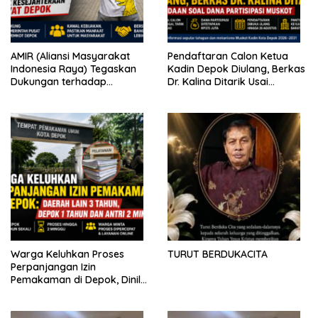
AMIR (Aliansi Masyarakat
Pendaftaran Calon Ketua
Indonesia Raya) Tegaskan
Kadin Depok Diulang, Berkas
Dukungan terhadap
Dr. Kalina Ditarik Usai
Program Pemerintah Pusat
Perbedaan Soal Dana
dan Pemkot Depok
Partisipasi
Warga Keluhkan Proses
TURUT BERDUKACITA
Perpanjangan Izin
Pemakaman di Depok, Dinilai
Lebih Lama Dibanding
Daerah Lain