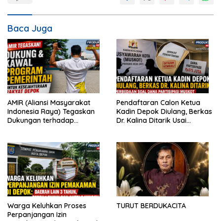
Baca Juga
AMIR (Aliansi Masyarakat
Pendaftaran Calon Ketua
Indonesia Raya) Tegaskan
Kadin Depok Diulang, Berkas
Dukungan terhadap
Dr. Kalina Ditarik Usai
Program Pemerintah Pusat
Perbedaan Soal Dana
dan Pemkot Depok
Partisipasi
Warga Keluhkan Proses
TURUT BERDUKACITA
Perpanjangan Izin