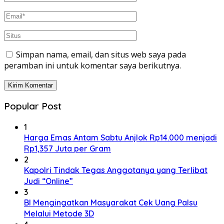
Simpan nama, email, dan situs web saya pada
peramban ini untuk komentar saya berikutnya.
Popular Post
1
Harga Emas Antam Sabtu Anjlok Rp14.000 menjadi
Rp1,357 Juta per Gram
2
Kapolri Tindak Tegas Anggotanya yang Terlibat
Judi “Online”
3
BI Mengingatkan Masyarakat Cek Uang Palsu
Melalui Metode 3D