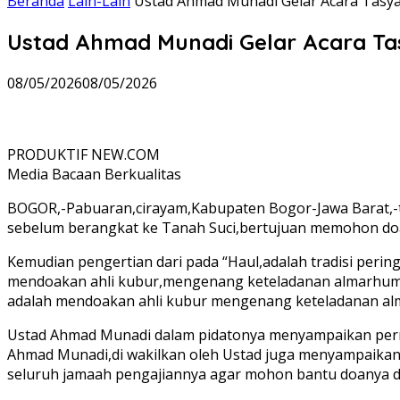
Beranda
Lain-Lain
Ustad Ahmad Munadi Gelar Acara Tasy
Ustad Ahmad Munadi Gelar Acara Ta
08/05/2026
08/05/2026
PRODUKTIF NEW.COM
Media Bacaan Berkualitas
BOGOR,-Pabuaran,cirayam,Kabupaten Bogor-Jawa Barat,-ta
sebelum berangkat ke Tanah Suci,bertujuan memohon doa 
Kemudian pengertian dari pada “Haul,adalah tradisi perin
mendoakan ahli kubur,mengenang keteladanan almarhum,s
adalah mendoakan ahli kubur mengenang keteladanan alma
Ustad Ahmad Munadi dalam pidatonya menyampaikan permoh
Ahmad Munadi,di wakilkan oleh Ustad juga menyampaikan 
seluruh jamaah pengajiannya agar mohon bantu doanya da