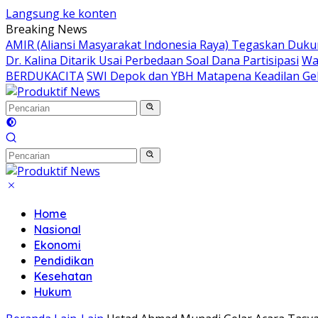
Langsung ke konten
Breaking News
AMIR (Aliansi Masyarakat Indonesia Raya) Tegaskan Du
Dr. Kalina Ditarik Usai Perbedaan Soal Dana Partisipasi
Wa
BERDUKACITA
SWI Depok dan YBH Matapena Keadilan Gel
Home
Nasional
Ekonomi
Pendidikan
Kesehatan
Hukum