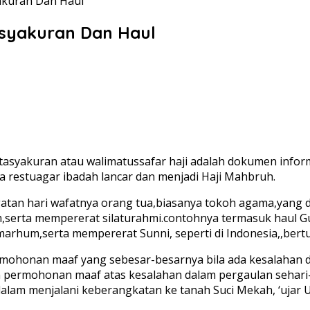
akuran Dan Haul
syakuran Dan Haul
syakuran atau walimatussafar haji adalah dokumen inform
restuagar ibadah lancar dan menjadi Haji Mahbruh.
gatan hari wafatnya orang tua,biasanya tokoh agama,yang d
erta mempererat silaturahmi.contohnya termasuk haul Gur
rhum,serta mempererat Sunni, seperti di Indonesia,,bertu
onan maaf yang sebesar-besarnya bila ada kesalahan dalam
permohonan maaf atas kesalahan dalam pergaulan sehari-h
lam menjalani keberangkatan ke tanah Suci Mekah, ‘ujar 