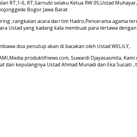
an RT,1-6, RT,Sarnubi selaku Ketua RW 05,Ustad Muhayar,U
Bojonggede Bogor Jawa Barat
eiring ,rangkaian acara dari tim Hadro,Pencerama agama 
para Ustad yang kadang kala membuat para tertawa dengan
embawa doa penutup akan di bacakan oleh Ustad WELILY,
KAMI,Media produktifnews.com, Suwardi Djayasasmita, Kami d
at dan kepulangnya Ustad Ahmad Munadi dan Eka Suciati , t