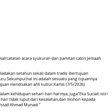
al/catatan acara syukuran dan pamitan calon Jemaah
iadakan setahun sekali dalam tradis ibertujuan
u Sekumpul.hal ini adalah sesuatu yang tujuannya
juan mendoakan ahli kubur,Kamis (7/5/2026).
 kehidupan sehari-hari harinya, juga”Eka Suciati istri
ari tidak luput dari kesalahan,dan mohon kepada
Ustad Ahmad Munadi ”