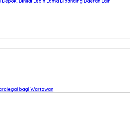
Depok, Dinilai Lebih Lama Dibanding Daerah Lain
Paralegal bagi Wartawan