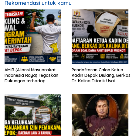
Rekomendasi untuk kamu
AMIR (Aliansi Masyarakat
Pendaftaran Calon Ketua
Indonesia Raya) Tegaskan
Kadin Depok Diulang, Berkas
Dukungan terhadap
Dr. Kalina Ditarik Usai
Program Pemerintah Pusat
Perbedaan Soal Dana
dan Pemkot Depok
Partisipasi