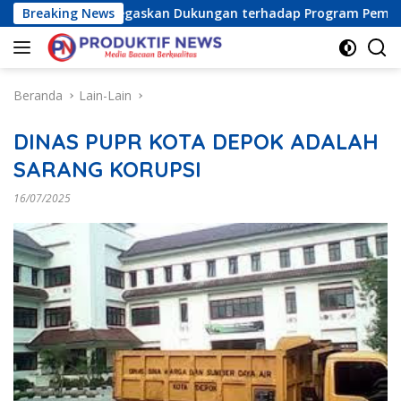
Langsung
esia Raya) Tegaskan Dukungan terhadap Program Pemerintah P
Breaking News
ke
konten
Beranda
Lain-Lain
DINAS PUPR KOTA DEPOK ADALAH
SARANG KORUPSI
16/07/2025