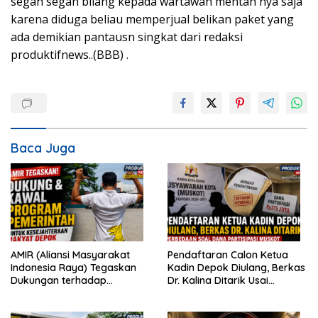
segan segan bilang kepada wartawan mentah nya saja
karena diduga beliau memperjual belikan paket yang
ada demikian pantausn singkat dari redaksi
produktifnews..(BBB) .
Baca Juga
AMIR (Aliansi Masyarakat
Pendaftaran Calon Ketua
Indonesia Raya) Tegaskan
Kadin Depok Diulang, Berkas
Dukungan terhadap
Dr. Kalina Ditarik Usai
Program Pemerintah Pusat
Perbedaan Soal Dana
dan Pemkot Depok
Partisipasi