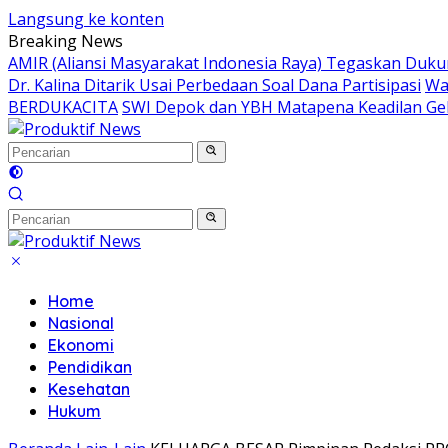
Langsung ke konten
Breaking News
AMIR (Aliansi Masyarakat Indonesia Raya) Tegaskan Du
Dr. Kalina Ditarik Usai Perbedaan Soal Dana Partisipasi
Wa
BERDUKACITA
SWI Depok dan YBH Matapena Keadilan Gel
Home
Nasional
Ekonomi
Pendidikan
Kesehatan
Hukum