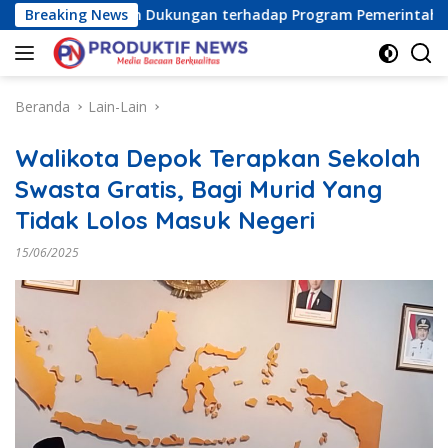
Langsung
a) Tegaskan Dukungan terhadap Program Pemerintah Pusat dan
Breaking News
ke
konten
Beranda
Lain-Lain
Walikota Depok Terapkan Sekolah
Swasta Gratis, Bagi Murid Yang
Tidak Lolos Masuk Negeri
15/06/2025