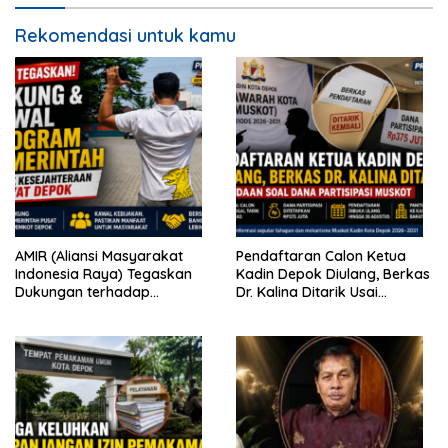
Rekomendasi untuk kamu
AMIR (Aliansi Masyarakat
Pendaftaran Calon Ketua
Indonesia Raya) Tegaskan
Kadin Depok Diulang, Berkas
Dukungan terhadap
Dr. Kalina Ditarik Usai
Program Pemerintah Pusat
Perbedaan Soal Dana
dan Pemkot Depok
Partisipasi