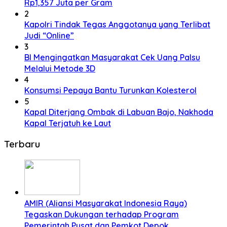
Rp1,357 Juta per Gram
2
Kapolri Tindak Tegas Anggotanya yang Terlibat
Judi “Online”
3
BI Mengingatkan Masyarakat Cek Uang Palsu
Melalui Metode 3D
4
Konsumsi Pepaya Bantu Turunkan Kolesterol
5
Kapal Diterjang Ombak di Labuan Bajo, Nakhoda
Kapal Terjatuh ke Laut
Terbaru
AMIR (Aliansi Masyarakat Indonesia Raya)
Tegaskan Dukungan terhadap Program
Pemerintah Pusat dan Pemkot Depok