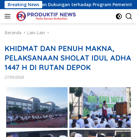
Langsung
aya) Tegaskan Dukungan terhadap Program Pemerintah Pusat 
Breaking News
ke
konten
Beranda
Lain-Lain
KHIDMAT DAN PENUH MAKNA,
PELAKSANAAN SHOLAT IDUL ADHA
1447 H DI RUTAN DEPOK
27/05/2026