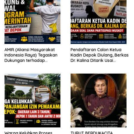
AMIR (Aliansi Masyarakat
Pendaftaran Calon Ketua
Indonesia Raya) Tegaskan
Kadin Depok Diulang, Berkas
Dukungan terhadap
Dr. Kalina Ditarik Usai
Program Pemerintah Pusat
Perbedaan Soal Dana
dan Pemkot Depok
Partisipasi
Warga Keluhkan Proses
TURUT BERDUKACITA