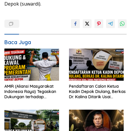
Depok (suwardi).
Baca Juga
AMIR (Aliansi Masyarakat
Pendaftaran Calon Ketua
Indonesia Raya) Tegaskan
Kadin Depok Diulang, Berkas
Dukungan terhadap
Dr. Kalina Ditarik Usai
Program Pemerintah Pusat
Perbedaan Soal Dana
dan Pemkot Depok
Partisipasi