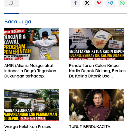
Baca Juga
AMIR (Aliansi Masyarakat
Pendaftaran Calon Ketua
Indonesia Raya) Tegaskan
Kadin Depok Diulang, Berkas
Dukungan terhadap
Dr. Kalina Ditarik Usai
Program Pemerintah Pusat
Perbedaan Soal Dana
dan Pemkot Depok
Partisipasi
Warga Keluhkan Proses
TURUT BERDUKACITA