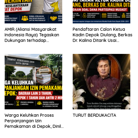
AMIR (Aliansi Masyarakat
Pendaftaran Calon Ketua
Indonesia Raya) Tegaskan
Kadin Depok Diulang, Berkas
Dukungan terhadap
Dr. Kalina Ditarik Usai
Program Pemerintah Pusat
Perbedaan Soal Dana
dan Pemkot Depok
Partisipasi
Warga Keluhkan Proses
TURUT BERDUKACITA
Perpanjangan Izin
Pemakaman di Depok, Dinilai
Lebih Lama Dibanding
Daerah Lain