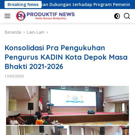
Langsung
aya) Tegaskan Dukungan terhadap Program Pemerintah Pusat 
Breaking News
ke
konten
Beranda
Lain-Lain
Konsolidasi Pra Pengukuhan
Pengurus KADIN Kota Depok Masa
Bhakti 2021-2026
13/02/2026