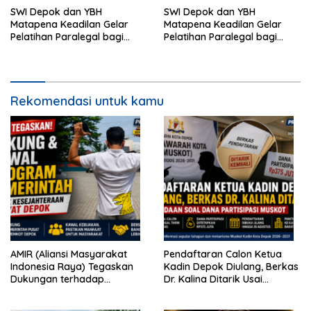
SWI Depok dan YBH
SWI Depok dan YBH
Matapena Keadilan Gelar
Matapena Keadilan Gelar
Pelatihan Paralegal bagi
Pelatihan Paralegal bagi
Wartawan
Wartawan
Rekomendasi untuk kamu
AMIR (Aliansi Masyarakat
Pendaftaran Calon Ketua
Indonesia Raya) Tegaskan
Kadin Depok Diulang, Berkas
Dukungan terhadap
Dr. Kalina Ditarik Usai
Program Pemerintah Pusat
Perbedaan Soal Dana
dan Pemkot Depok
Partisipasi