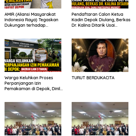
AMIR (Aliansi Masyarakat
Pendaftaran Calon Ketua
Indonesia Raya) Tegaskan
Kadin Depok Diulang, Berkas
Dukungan terhadap
Dr. Kalina Ditarik Usai
Program Pemerintah Pusat
Perbedaan Soal Dana
dan Pemkot Depok
Partisipasi
Warga Keluhkan Proses
TURUT BERDUKACITA
Perpanjangan Izin
Pemakaman di Depok, Dinilai
Lebih Lama Dibanding
Daerah Lain