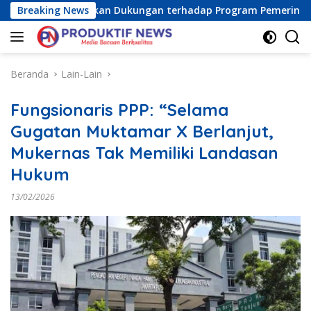
Langsung
Raya) Tegaskan Dukungan terhadap Program Pemerintah Pusat 
Breaking News
ke
konten
Beranda
Lain-Lain
Fungsionaris PPP: “Selama
Gugatan Muktamar X Berlanjut,
Mukernas Tak Memiliki Landasan
Hukum
13/02/2026