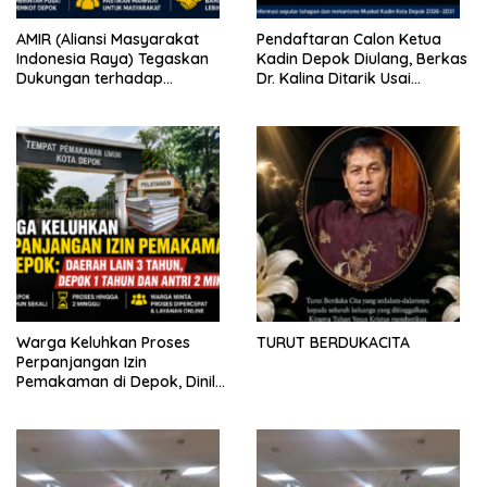
AMIR (Aliansi Masyarakat
Pendaftaran Calon Ketua
Indonesia Raya) Tegaskan
Kadin Depok Diulang, Berkas
Dukungan terhadap
Dr. Kalina Ditarik Usai
Program Pemerintah Pusat
Perbedaan Soal Dana
dan Pemkot Depok
Partisipasi
Warga Keluhkan Proses
TURUT BERDUKACITA
Perpanjangan Izin
Pemakaman di Depok, Dinilai
Lebih Lama Dibanding
Daerah Lain