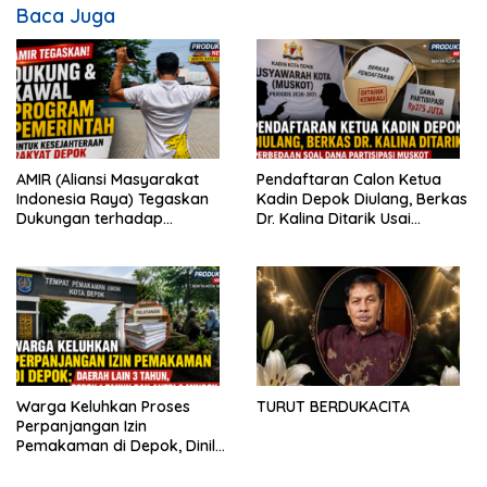
Baca Juga
AMIR (Aliansi Masyarakat
Pendaftaran Calon Ketua
Indonesia Raya) Tegaskan
Kadin Depok Diulang, Berkas
Dukungan terhadap
Dr. Kalina Ditarik Usai
Program Pemerintah Pusat
Perbedaan Soal Dana
dan Pemkot Depok
Partisipasi
Warga Keluhkan Proses
TURUT BERDUKACITA
Perpanjangan Izin
Pemakaman di Depok, Dinilai
Lebih Lama Dibanding
Daerah Lain