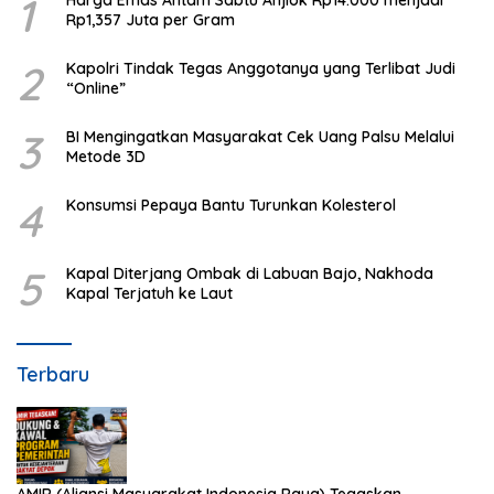
1
Harga Emas Antam Sabtu Anjlok Rp14.000 menjadi
Rp1,357 Juta per Gram
2
Kapolri Tindak Tegas Anggotanya yang Terlibat Judi
“Online”
3
BI Mengingatkan Masyarakat Cek Uang Palsu Melalui
Metode 3D
4
Konsumsi Pepaya Bantu Turunkan Kolesterol
5
Kapal Diterjang Ombak di Labuan Bajo, Nakhoda
Kapal Terjatuh ke Laut
Terbaru