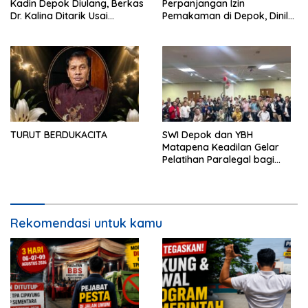
Kadin Depok Diulang, Berkas
Perpanjangan Izin
Dr. Kalina Ditarik Usai
Pemakaman di Depok, Dinilai
Perbedaan Soal Dana
Lebih Lama Dibanding
Partisipasi
Daerah Lain
TURUT BERDUKACITA
SWI Depok dan YBH
Matapena Keadilan Gelar
Pelatihan Paralegal bagi
Wartawan
Rekomendasi untuk kamu