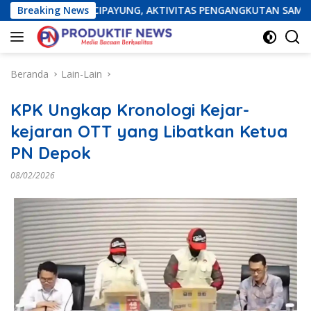
Langsung
TAN DI CIPAYUNG, AKTIVITAS PENGANGKUTAN SAMPAH IKUT TE
Breaking News
ke
konten
Beranda
Lain-Lain
KPK Ungkap Kronologi Kejar-
kejaran OTT yang Libatkan Ketua
PN Depok
08/02/2026