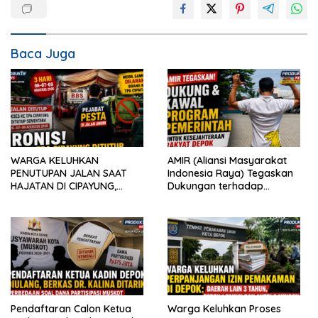
Baca Juga
WARGA KELUHKAN
AMIR (Aliansi Masyarakat
PENUTUPAN JALAN SAAT
Indonesia Raya) Tegaskan
HAJATAN DI CIPAYUNG,
Dukungan terhadap
AKTIVITAS PENGANGKUTAN
Program Pemerintah Pusat
SAMPAH IKUT TERDAMPAK
dan Pemkot Depok
Pendaftaran Calon Ketua
Warga Keluhkan Proses