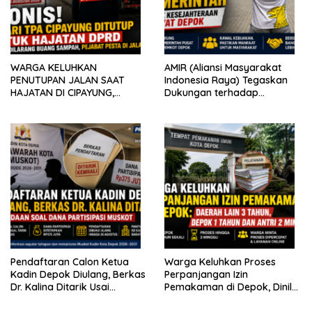
WARGA KELUHKAN
AMIR (Aliansi Masyarakat
PENUTUPAN JALAN SAAT
Indonesia Raya) Tegaskan
HAJATAN DI CIPAYUNG,
Dukungan terhadap
AKTIVITAS PENGANGKUTAN
Program Pemerintah Pusat
SAMPAH IKUT TERDAMPAK
dan Pemkot Depok
Pendaftaran Calon Ketua
Warga Keluhkan Proses
Kadin Depok Diulang, Berkas
Perpanjangan Izin
Dr. Kalina Ditarik Usai
Pemakaman di Depok, Dinilai
Perbedaan Soal Dana
Lebih Lama Dibanding