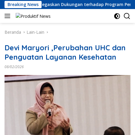
Langsung
nesia Raya) Tegaskan Dukungan terhadap Program Pemerintah
Breaking News
ke
konten
Beranda
Lain-Lain
Devi Maryori ,Perubahan UHC dan
Penguatan Layanan Kesehatan
08/02/2026