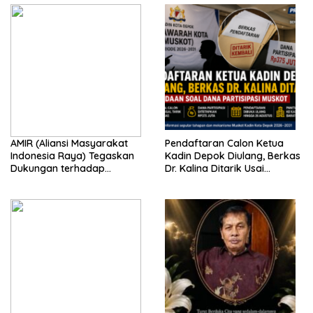
AMIR (Aliansi Masyarakat
Pendaftaran Calon Ketua
Indonesia Raya) Tegaskan
Kadin Depok Diulang, Berkas
Dukungan terhadap
Dr. Kalina Ditarik Usai
Program Pemerintah Pusat
Perbedaan Soal Dana
dan Pemkot Depok
Partisipasi