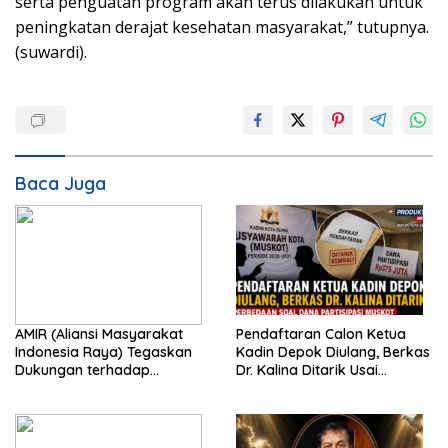
serta penguatan program akan terus dilakukan untuk
peningkatan derajat kesehatan masyarakat,” tutupnya.
(suwardi).
Baca Juga
AMIR (Aliansi Masyarakat
Pendaftaran Calon Ketua
Indonesia Raya) Tegaskan
Kadin Depok Diulang, Berkas
Dukungan terhadap
Dr. Kalina Ditarik Usai
Program Pemerintah Pusat
Perbedaan Soal Dana
dan Pemkot Depok
Partisipasi