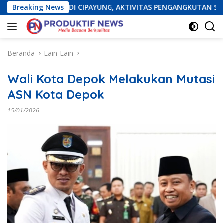
Langsung
AJATAN DI CIPAYUNG, AKTIVITAS PENGANGKUTAN SAMPAH IKU
Breaking News
ke
konten
Beranda
Lain-Lain
Wali Kota Depok Melakukan Mutasi
ASN Kota Depok
15/01/2026