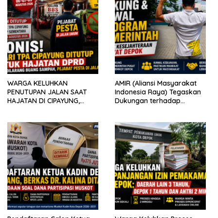
WARGA KELUHKAN
AMIR (Aliansi Masyarakat
PENUTUPAN JALAN SAAT
Indonesia Raya) Tegaskan
HAJATAN DI CIPAYUNG,
Dukungan terhadap
AKTIVITAS PENGANGKUTAN
Program Pemerintah Pusat
SAMPAH IKUT TERDAMPAK
dan Pemkot Depok