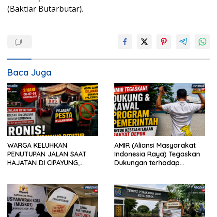
(Baktiar Butarbutar).
Baca Juga
WARGA KELUHKAN
AMIR (Aliansi Masyarakat
PENUTUPAN JALAN SAAT
Indonesia Raya) Tegaskan
HAJATAN DI CIPAYUNG,
Dukungan terhadap
AKTIVITAS PENGANGKUTAN
Program Pemerintah Pusat
SAMPAH IKUT TERDAMPAK
dan Pemkot Depok