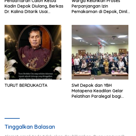
Pendaftaran Calon Ketua
Warga Keluhkan Proses
Kadin Depok Diulang, Berkas
Perpanjangan Izin
Dr. Kalina Ditarik Usai
Pemakaman di Depok, Dinilai
Perbedaan Soal Dana
Lebih Lama Dibanding
Partisipasi
Daerah Lain
TURUT BERDUKACITA
SWI Depok dan YBH
Matapena Keadilan Gelar
Pelatihan Paralegal bagi
Wartawan
Tinggalkan Balasan