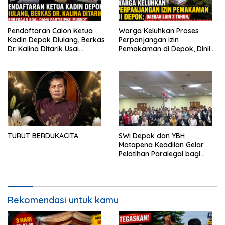
Pendaftaran Calon Ketua
Warga Keluhkan Proses
Kadin Depok Diulang, Berkas
Perpanjangan Izin
Dr. Kalina Ditarik Usai
Pemakaman di Depok, Dinilai
Perbedaan Soal Dana
Lebih Lama Dibanding
Partisipasi
Daerah Lain
TURUT BERDUKACITA
SWI Depok dan YBH
Matapena Keadilan Gelar
Pelatihan Paralegal bagi
Wartawan
Rekomendasi untuk kamu