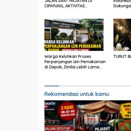
JALAN SAAT HAJATAN DI
Indonesi
CIPAYUNG, AKTIVITAS
Dukunga
PENGANGKUTAN SAMPAH IKUT
Pemerint
TERDAMPAK
Depok
Warga Keluhkan Proses
TURUT B
Perpanjangan Izin Pemakaman
di Depok, Dinilai Lebih Lama
Dibanding Daerah Lain
Rekomendasi untuk kamu