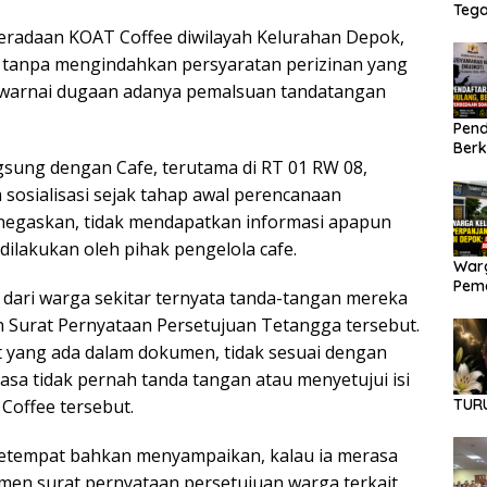
Teg
Peme
beradaan KOAT Coffee diwilayah Kelurahan Depok,
 tanpa mengindahkan persyaratan perizinan yang
 diwarnai dugaan adanya pemalsuan tandatangan
Pend
Berk
sung dengan Cafe, terutama di RT 01 RW 08,
Dana
 sosialisasi sejak tahap awal perencanaan
gaskan, tidak mendapatkan informasi apapun
ilakukan oleh pihak pengelola cafe.
Warg
Pema
a dari warga sekitar ternyata tanda-tangan mereka
Diba
Surat Pernyataan Persetujuan Tetangga tersebut.
t yang ada dalam dokumen, tidak sesuai dengan
asa tidak pernah tanda tangan atau menyetujui isi
TUR
Coffee tersebut.
etempat bahkan menyampaikan, kalau ia merasa
men surat pernyataan persetujuan warga terkait