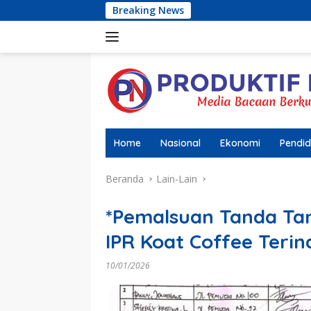
Langsung
Breaking News
WARGA KELUHKAN PEN
ke
konten
Home
Nasional
Ekonomi
Pendid
Beranda
Lain-Lain
*Pemalsuan Tanda Ta
IPR Koat Coffee Terin
10/01/2026