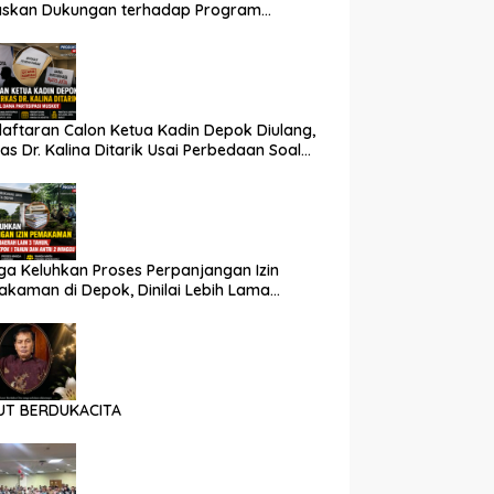
askan Dukungan terhadap Program
rintah Pusat dan Pemkot Depok
aftaran Calon Ketua Kadin Depok Diulang,
as Dr. Kalina Ditarik Usai Perbedaan Soal
 Partisipasi
a Keluhkan Proses Perpanjangan Izin
kaman di Depok, Dinilai Lebih Lama
nding Daerah Lain
UT BERDUKACITA