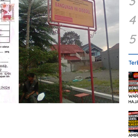
3
4
5
Ter
WAR
HAJA
PEN
AMIR