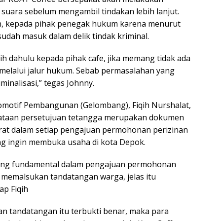
 suara sebelum mengambil tindakan lebih lanjut.
n, kepada pihak penegak hukum karena menurut
udah masuk dalam delik tindak kriminal.
h dahulu kepada pihak cafe, jika memang tidak ada
 melalui jalur hukum. Sebab permasalahan yang
minalisasi,” tegas Johnny.
omotif Pembangunan (Gelombang), Fiqih Nurshalat,
ataan persetujuan tetangga merupakan dokumen
arat dalam setiap pengajuan permohonan perizinan
ang ingin membuka usaha di kota Depok.
aling fundamental dalam pengajuan permohonan
pi memalsukan tandatangan warga, jelas itu
p Fiqih
n tandatangan itu terbukti benar, maka para