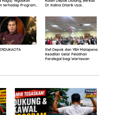
a Raya) Tegaskan
Kadin Depok Diulang, Berkas
n terhadap Program
Dr. Kalina Ditarik Usai
ah Pusat dan Pemkot
Perbedaan Soal Dana
Partisipasi
ERDUKACITA
SWI Depok dan YBH Matapena
Keadilan Gelar Pelatihan
Paralegal bagi Wartawan