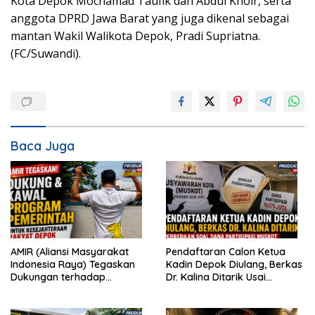
Kota Depok Mochamad Taufik dan Abdul Khoir, serta
anggota DPRD Jawa Barat yang juga dikenal sebagai
mantan Wakil Walikota Depok, Pradi Supriatna.
(FC/Suwandi).
Baca Juga
AMIR (Aliansi Masyarakat
Pendaftaran Calon Ketua
Indonesia Raya) Tegaskan
Kadin Depok Diulang, Berkas
Dukungan terhadap
Dr. Kalina Ditarik Usai
Program Pemerintah Pusat
Perbedaan Soal Dana
dan Pemkot Depok
Partisipasi