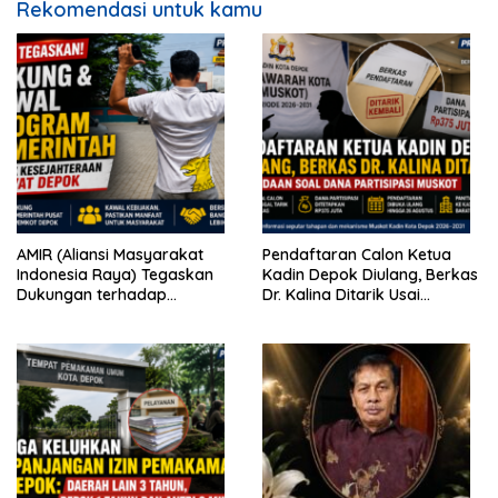
Rekomendasi untuk kamu
AMIR (Aliansi Masyarakat
Pendaftaran Calon Ketua
Indonesia Raya) Tegaskan
Kadin Depok Diulang, Berkas
Dukungan terhadap
Dr. Kalina Ditarik Usai
Program Pemerintah Pusat
Perbedaan Soal Dana
dan Pemkot Depok
Partisipasi