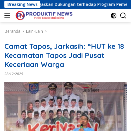
Langsung
ia Raya) Tegaskan Dukungan terhadap Program Pemerintah Pus
Breaking News
ke
konten
Beranda
Lain-Lain
Camat Tapos, Jarkasih: “HUT ke 18
Kecamatan Tapos Jadi Pusat
Keceriaan Warga
28/12/2025