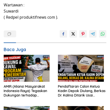
Wartawan :
Suwardi
( Redpel produktifnews com ).
Baca Juga
AMIR (Aliansi Masyarakat
Pendaftaran Calon Ketua
Indonesia Raya) Tegaskan
Kadin Depok Diulang, Berkas
Dukungan terhadap
Dr. Kalina Ditarik Usai
Program Pemerintah Pusat
Perbedaan Soal Dana
dan Pemkot Depok
Partisipasi