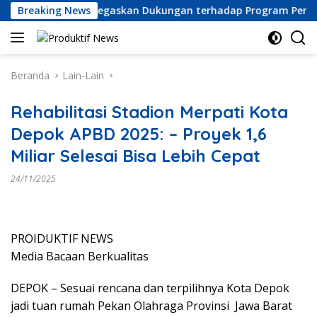
Langsung
onesia Raya) Tegaskan Dukungan terhadap Program Pemerintah
Breaking News
ke
konten
Beranda
Lain-Lain
Rehabilitasi Stadion Merpati Kota
Depok APBD 2025: – Proyek 1,6
Miliar Selesai Bisa Lebih Cepat
24/11/2025
PROIDUKTIF NEWS
Media Bacaan Berkualitas
DEPOK – Sesuai rencana dan terpilihnya Kota Depok
jadi tuan rumah Pekan Olahraga Provinsi Jawa Barat