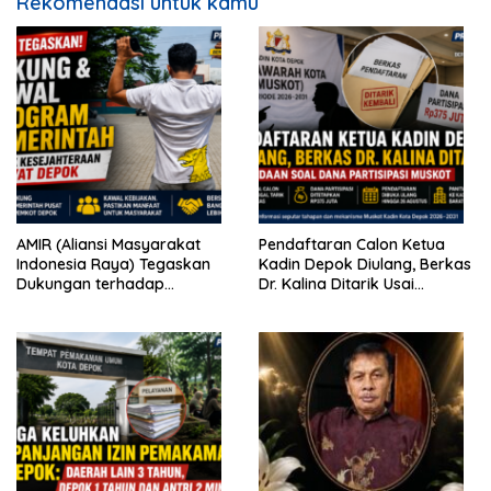
Rekomendasi untuk kamu
AMIR (Aliansi Masyarakat
Pendaftaran Calon Ketua
Indonesia Raya) Tegaskan
Kadin Depok Diulang, Berkas
Dukungan terhadap
Dr. Kalina Ditarik Usai
Program Pemerintah Pusat
Perbedaan Soal Dana
dan Pemkot Depok
Partisipasi