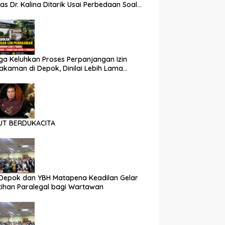
as Dr. Kalina Ditarik Usai Perbedaan Soal
 Partisipasi
a Keluhkan Proses Perpanjangan Izin
kaman di Depok, Dinilai Lebih Lama
nding Daerah Lain
UT BERDUKACITA
Depok dan YBH Matapena Keadilan Gelar
tihan Paralegal bagi Wartawan