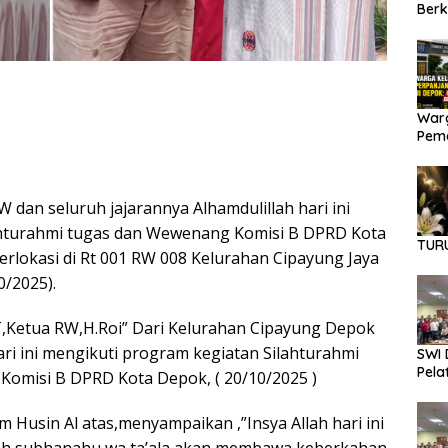
Berk
Dana
Warg
Pema
Diba
dan seluruh jajarannya Alhamdulillah hari ini
ilahturahmi tugas dan Wewenang Komisi B DPRD Kota
TUR
erlokasi di Rt 001 RW 008 Kelurahan Cipayung Jaya
/2025).
T,Ketua RW,H.Roi” Dari Kelurahan Cipayung Depok
ari ini mengikuti program kegiatan Silahturahmi
SWI 
Pela
Komisi B DPRD Kota Depok, ( 20/10/2025 )
m Husin Al atas,menyampaikan ,”Insya Allah hari ini