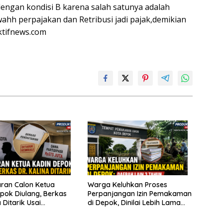
dengan kondisi B karena salah satunya adalah
 perpajakan dan Retribusi jadi pajak,demikian
ktifnews.com
ran Calon Ketua
Warga Keluhkan Proses
pok Diulang, Berkas
Perpanjangan Izin Pemakaman
a Ditarik Usai
di Depok, Dinilai Lebih Lama
an Soal Dana
Dibanding Daerah Lain
si