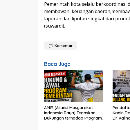
Pemerintah kota selalu berkoordinasi 
membawahi keuangan daerah,membawahh
laporan dan liputan singkat dari produ
(suwardi).
Komentar
Baca Juga
AMIR (Aliansi Masyarakat
Pendafta
Indonesia Raya) Tegaskan
Kadin De
Dukungan terhadap Program
Dr. Kalin
Pemerintah Pusat dan Pemkot
Perbeda
Depok
Partisipa