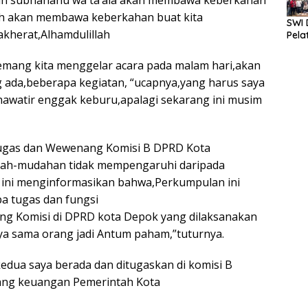
lah subhanahu wa ta’ala akan membawa keberkahan
lah akan membawa keberkahan buat kita
SWI 
kherat,Alhamdulillah
Pela
emang kita menggelar acara pada malam hari,akan
g ada,beberapa kegiatan, “ucapnya,yang harus saya
m khawatir enggak keburu,apalagi sekarang ini musim
i,tugas dan Wewenang Komisi B DPRD Kota
dah-mudahan tidak mempengaruhi daripada
l ini menginformasikan bahwa,Perkumpulan ini
a tugas dan fungsi
ng Komisi di DPRD kota Depok yang dilaksanakan
ya sama orang jadi Antum paham,”tuturnya.
edua saya berada dan ditugaskan di komisi B
ng keuangan Pemerintah Kota