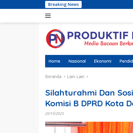
Langsung
Breaking News
AMIR (Aliansi 
ke
konten
Home
Nasional
Ekonomi
Pendid
Beranda
Lain-Lain
Silahturahmi Dan Sos
Komisi B DPRD Kota 
20/10/2025