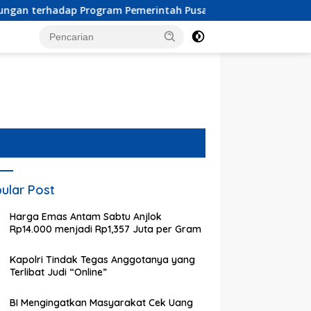
ram Pemerintah Pusat dan Pemkot Depok
Pendaftaran C
ular Post
Harga Emas Antam Sabtu Anjlok
Rp14.000 menjadi Rp1,357 Juta per Gram
Kapolri Tindak Tegas Anggotanya yang
Terlibat Judi “Online”
BI Mengingatkan Masyarakat Cek Uang