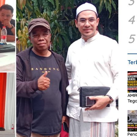
3
4
5
Ter
AMIR
Teg
Peme
Pend