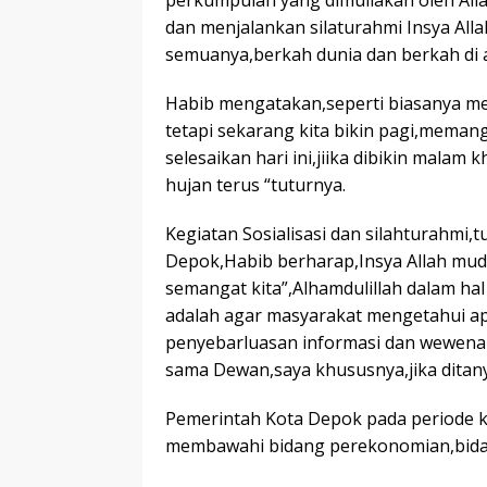
perkumpulan yang dimuliakan oleh Al
dan menjalankan silaturahmi Insya Al
semuanya,berkah dunia dan berkah di a
Habib mengatakan,seperti biasanya m
tetapi sekarang kita bikin pagi,meman
selesaikan hari ini,jiika dibikin mala
hujan terus “tuturnya.
Kegiatan Sosialisasi dan silahturahm
Depok,Habib berharap,Insya Allah mu
semangat kita”,Alhamdulillah dalam ha
adalah agar masyarakat mengetahui ap
penyebarluasan informasi dan wewena
sama Dewan,saya khususnya,jika ditan
Pemerintah Kota Depok pada periode k
membawahi bidang perekonomian,bida