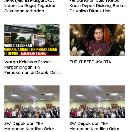
AMIR (Aliansi Masyarakat
Pendaftaran Calon Ketua
Indonesia Raya) Tegaskan
Kadin Depok Diulang, Berkas
Dukungan terhadap
Dr. Kalina Ditarik Usai
Program Pemerintah Pusat
Perbedaan Soal Dana
dan Pemkot Depok
Partisipasi
Warga Keluhkan Proses
TURUT BERDUKACITA
Perpanjangan Izin
Pemakaman di Depok, Dinilai
Lebih Lama Dibanding
Daerah Lain
SWI Depok dan YBH
SWI Depok dan YBH
Matapena Keadilan Gelar
Matapena Keadilan Gelar