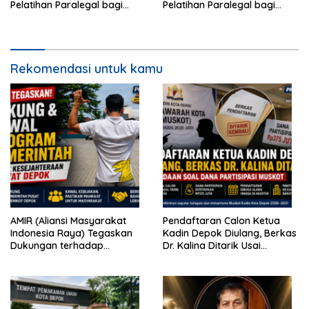
Pelatihan Paralegal bagi
Pelatihan Paralegal bagi
Wartawan
Wartawan
Rekomendasi untuk kamu
AMIR (Aliansi Masyarakat
Pendaftaran Calon Ketua
Indonesia Raya) Tegaskan
Kadin Depok Diulang, Berkas
Dukungan terhadap
Dr. Kalina Ditarik Usai
Program Pemerintah Pusat
Perbedaan Soal Dana
dan Pemkot Depok
Partisipasi