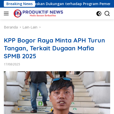
Langsung
ia Raya) Tegaskan Dukungan terhadap Program Pemerintah Pus
Breaking News
ke
konten
Beranda
Lain-Lain
KPP Bogor Raya Minta APH Turun
Tangan, Terkait Dugaan Mafia
SPMB 2025
17/08/2025