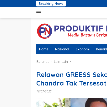
Langsung
Breaking News
AMIR (Aliansi
ke
konten
Home
Nasional
Ekonomi
Pendid
Beranda
Lain-Lain
Relawan GREESS Seko
Chandra Tak Tersesat
16/07/2025