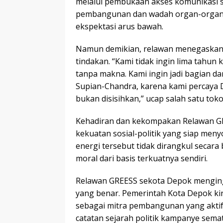
melalui pembukaan akses komunikasi 
pembangunan dan wadah organ-organ 
ekspektasi arus bawah.
Namun demikian, relawan menegaskan 
tindakan. “Kami tidak ingin lima tahun 
tanpa makna. Kami ingin jadi bagian d
Supian-Chandra, karena kami percaya De
bukan disisihkan,” ucap salah satu toko
Kehadiran dan kekompakan Relawan GRE
kekuatan sosial-politik yang siap me
energi tersebut tidak dirangkul secara
moral dari basis terkuatnya sendiri.
Relawan GREESS sekota Depok menginga
yang benar. Pemerintah Kota Depok kin
sebagai mitra pembangunan yang aktif
catatan sejarah politik kampanye semata