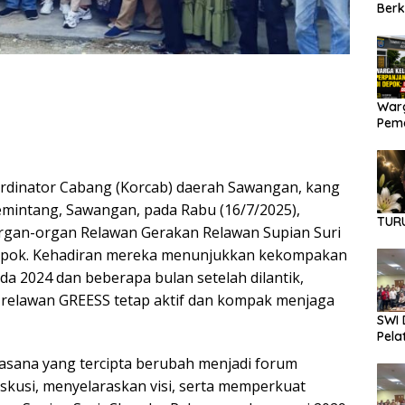
Berk
Dana
Warg
Pema
Diba
rdinator Cabang (Korcab) daerah Sawangan, kang
emintang, Sawangan, pada Rabu (16/7/2025),
TUR
rgan-organ Relawan Gerakan Relawan Supian Suri
 Depok. Kehadiran mereka menunjukkan kekompakan
da 2024 dan beberapa bulan setelah dilantik,
relawan GREESS tetap aktif dan kompak menjaga
SWI 
Pela
uasana yang tercipta berubah menjadi forum
iskusi, menyelaraskan visi, serta memperkuat