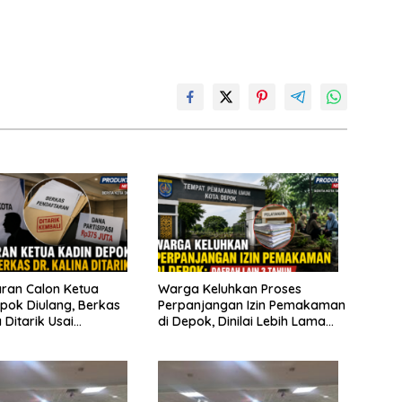
ran Calon Ketua
Warga Keluhkan Proses
pok Diulang, Berkas
Perpanjangan Izin Pemakaman
a Ditarik Usai
di Depok, Dinilai Lebih Lama
an Soal Dana
Dibanding Daerah Lain
si