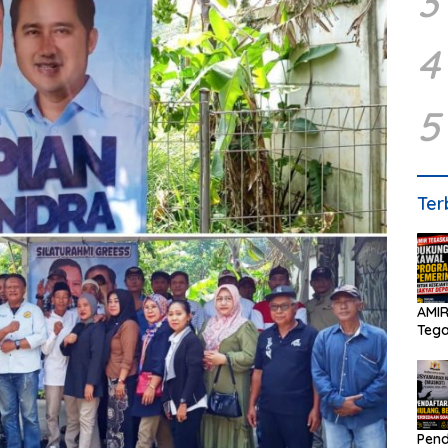
3
4
5
Ter
AMIR
Teg
Peme
Pend