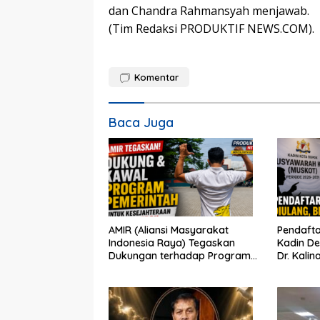
dan Chandra Rahmansyah menjawab.
(Tim Redaksi PRODUKTIF NEWS.COM).
Komentar
Baca Juga
AMIR (Aliansi Masyarakat
Pendafta
Indonesia Raya) Tegaskan
Kadin De
Dukungan terhadap Program
Dr. Kalin
Pemerintah Pusat dan Pemkot
Perbeda
Depok
Partisipa