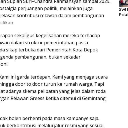
an Supian Suri–Chandra Rahmansyah sampai 2029.
stalgia perjuangan politik, melainkan juga
SWI 
Pela
ejelasan kontribusi relawan dalam pembangunan
ifikan.
rapan sekaligus kegelisahan mereka terhadap
elawan dalam struktur pemerintahan pasca
a sikap terbuka dari Pemerintah Kota Depok
 agenda pembangunan, bukan sekadar
oni.
Kami ini garda terdepan. Kami yang menjaga suara
 hingga door to door turun ke rumah warga. Tapi
at adanya skema pelibatan yang jelas dalam roda
organ Relawan Greess ketika ditemui di Gemintang
dak boleh berhenti pada masa kampanye saja.
 berkontribusi melalui jalur resmi yang sesuai