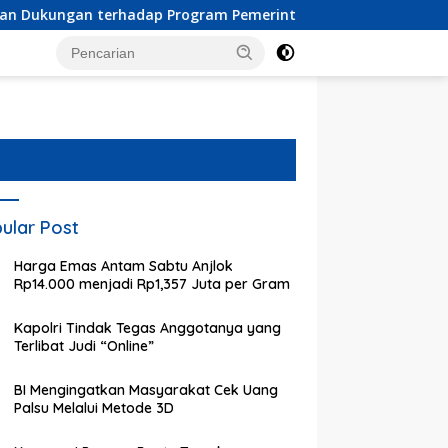
rhadap Program Pemerintah Pusat dan Pemkot Depok
P
ular Post
Harga Emas Antam Sabtu Anjlok
Rp14.000 menjadi Rp1,357 Juta per Gram
Kapolri Tindak Tegas Anggotanya yang
Terlibat Judi “Online”
BI Mengingatkan Masyarakat Cek Uang
Palsu Melalui Metode 3D