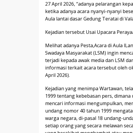
27 April 2026, “adanya pelarangan kep
ketika adanya acara nyanyi-nyanyi bes
Aula lantai dasar Gedung Teratai di Val
Kejadian tersebut Usai Upacara Peraya
Melihat adanya Pesta,Acara di Aula lL
Swadaya Masyarakat (LSM) ingin mencar
terjadi kepada awak media dan LSM dan
informasi terkait acara tersebut oleh 
April 2026).
Kejadian yang menimpa Wartawan, tel
1999 tentang kebebasan pers, dimana
mencari informasi mengumpulkan, men
undang nomor 40 tahun 1999 mengatak
warga negara, di-pasal 18 undang-und
setiap orang yang secara melawan se
yang berakibat menghambat atau mengh