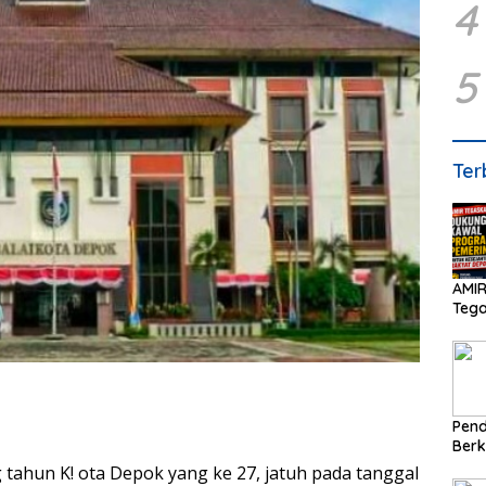
4
5
Ter
AMIR
Teg
Peme
Pend
Berk
Dana
 tahun K! ota Depok yang ke 27, jatuh pada tanggal