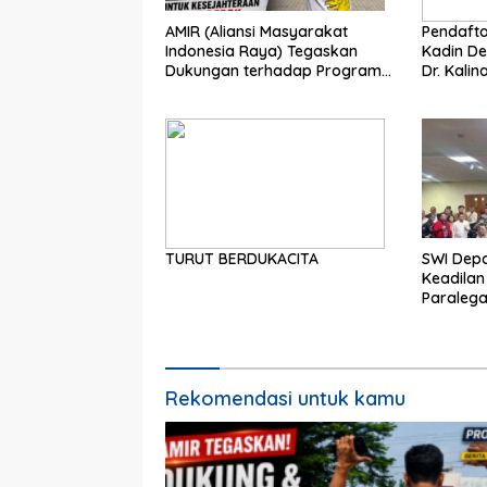
AMIR (Aliansi Masyarakat
Pendafta
Indonesia Raya) Tegaskan
Kadin De
Dukungan terhadap Program
Dr. Kalin
Pemerintah Pusat dan Pemkot
Perbeda
Depok
Partisipa
TURUT BERDUKACITA
SWI Dep
Keadilan
Paralega
Rekomendasi untuk kamu