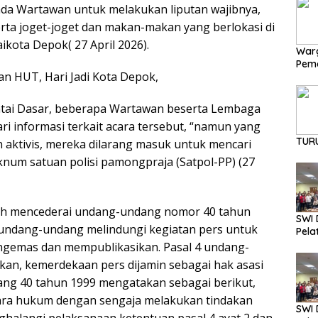
ada Wartawan untuk melakukan liputan wajibnya,
erta joget-joget dan makan-makan yang berlokasi di
aikota Depok( 27 April 2026).
Warg
Pema
an HUT, Hari Jadi Kota Depok,
Diba
antai Dasar, beberapa Wartawan beserta Lembaga
i informasi terkait acara tersebut, “namun yang
TUR
 aktivis, mereka dilarang masuk untuk mencari
oknum satuan polisi pamongpraja (Satpol-PP) (27
ah mencederai undang-undang nomor 40 tahun
SWI 
 undang-undang melindungi kegiatan pers untuk
Pela
gemas dan mempublikasikan. Pasal 4 undang-
an, kemerdekaan pers dijamin sebagai hak asasi
ang 40 tahun 1999 mengatakan sebagai berikut,
cara hukum dengan sengaja melakukan tindakan
SWI 
alangi pelaksanaan ketentuan pasal 4 ayat 2 dan