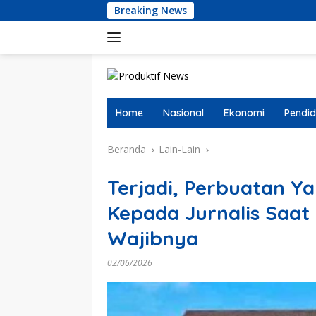
Langsung
Breaking News
AMI
ke
konten
Home
Nasional
Ekonomi
Pendid
Beranda
Lain-Lain
Terjadi, Perbuatan 
Kepada Jurnalis Saat
Wajibnya
02/06/2026