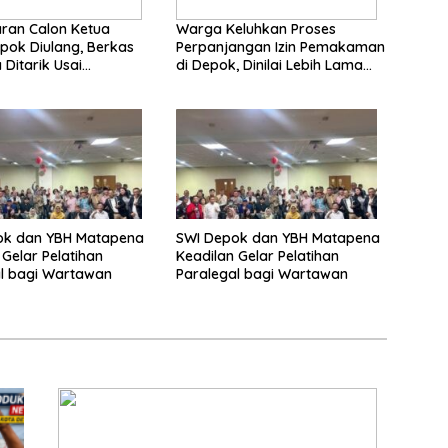
ran Calon Ketua
Warga Keluhkan Proses
pok Diulang, Berkas
Perpanjangan Izin Pemakaman
a Ditarik Usai
di Depok, Dinilai Lebih Lama
an Soal Dana
Dibanding Daerah Lain
si
ok dan YBH Matapena
SWI Depok dan YBH Matapena
 Gelar Pelatihan
Keadilan Gelar Pelatihan
l bagi Wartawan
Paralegal bagi Wartawan