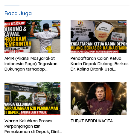
Baca Juga
AMIR (Aliansi Masyarakat
Pendaftaran Calon Ketua
Indonesia Raya) Tegaskan
Kadin Depok Diulang, Berkas
Dukungan terhadap
Dr. Kalina Ditarik Usai
Program Pemerintah Pusat
Perbedaan Soal Dana
dan Pemkot Depok
Partisipasi
Warga Keluhkan Proses
TURUT BERDUKACITA
Perpanjangan Izin
Pemakaman di Depok, Dinilai