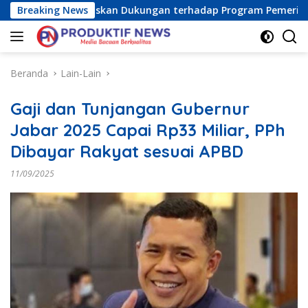
Langsung
a Raya) Tegaskan Dukungan terhadap Program Pemerintah Pusa
Breaking News
ke
konten
Beranda
Lain-Lain
Gaji dan Tunjangan Gubernur
Jabar 2025 Capai Rp33 Miliar, PPh
Dibayar Rakyat sesuai APBD
11/09/2025