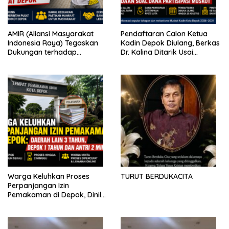
AMIR (Aliansi Masyarakat
Pendaftaran Calon Ketua
Indonesia Raya) Tegaskan
Kadin Depok Diulang, Berkas
Dukungan terhadap
Dr. Kalina Ditarik Usai
Program Pemerintah Pusat
Perbedaan Soal Dana
dan Pemkot Depok
Partisipasi
Warga Keluhkan Proses
TURUT BERDUKACITA
Perpanjangan Izin
Pemakaman di Depok, Dinilai
Lebih Lama Dibanding
Daerah Lain