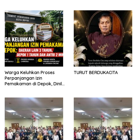
Program Pemerintah Pusat
Perbedaan Soal Dana
dan Pemkot Depok
Partisipasi
Warga Keluhkan Proses
TURUT BERDUKACITA
Perpanjangan Izin
Pemakaman di Depok, Dinilai
Lebih Lama Dibanding
Daerah Lain