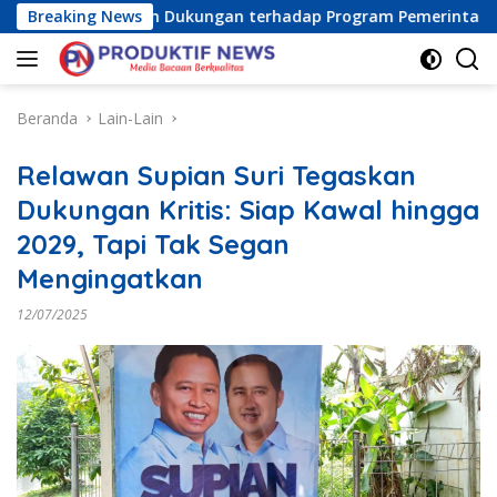
Langsung
) Tegaskan Dukungan terhadap Program Pemerintah Pusat dan
Breaking News
ke
konten
Beranda
Lain-Lain
Relawan Supian Suri Tegaskan
Dukungan Kritis: Siap Kawal hingga
2029, Tapi Tak Segan
Mengingatkan
12/07/2025