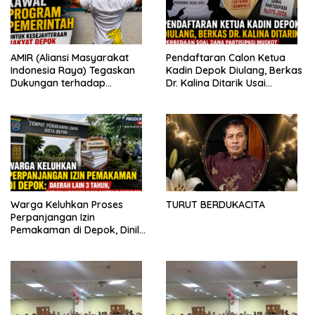
AMIR (Aliansi Masyarakat
Pendaftaran Calon Ketua
Indonesia Raya) Tegaskan
Kadin Depok Diulang, Berkas
Dukungan terhadap
Dr. Kalina Ditarik Usai
Program Pemerintah Pusat
Perbedaan Soal Dana
dan Pemkot Depok
Partisipasi
Warga Keluhkan Proses
TURUT BERDUKACITA
Perpanjangan Izin
Pemakaman di Depok, Dinilai
Lebih Lama Dibanding
Daerah Lain